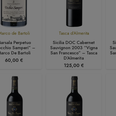
Marco de Bartoli
Tasca d’Almerita
arsala Perpetuo
Sicilia DOC Cabernet
S
cchio Samperi” –
Sauvignon 2003 “Vigna
Sa
arco De Bartoli
San Francesco” – Tasca
Sa
D’Almerita
60,00
€
125,00
€