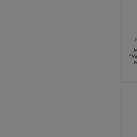
M
“Ve
M