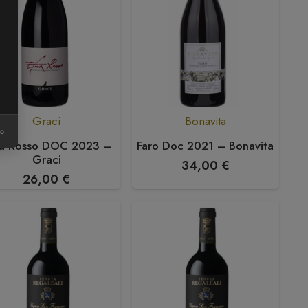
Graci
Bonavita
ro
na Rosso DOC 2023 –
Faro Doc 2021 – Bonavita
Graci
34,00
€
26,00
€