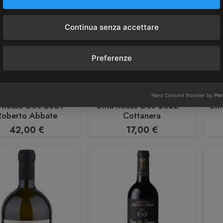
Continua senza accettare
Preferenze
Roberto Abbate
Cottanera
Piero Consent Booster by
Pie
 Rosso Doc 2021 –
Etna Rosso Doc 2022 –
Et
Roberto Abbate
Cottanera
42,00
€
17,00
€