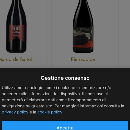
Marco de Bartoli
Pietradolce
a Rosso Doc “DBE”
Etna Rosso DOC “Vigna
a Solisciaro 2022 –
Barbagalli” 2016 –
“
Gestione consenso
arco De Bartoli
Pietradolce
Utilizziamo tecnologie come i cookie per memorizzare e/o
35,00
€
185,00
€
accedere alle informazioni del dispositivo. Il consenso ci
permetterà di elaborare dati come il comportamento di
navigazione su questo sito. Per maggiori informazioni consulta la
privacy policy
e la
cookie policy
.
Accetta