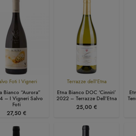
lvo Foti I Vigneri
Terrazze dell'Etna
a Bianco “Aurora”
Etna Bianco DOC ‘Cinniri’
Et
 – I Vigneri Salvo
2022 – Terrazze Dell’Etna
Ten
Foti
25,00
€
27,50
€