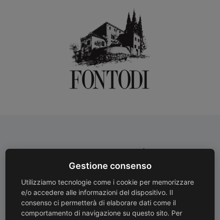
Pagamenti Sicuri
Spedizioni Gratuite
Gestione consenso
Protezione avanzata con
Spedizioni gratuite con
crittografia SSL
corriere oltre 130 €
Utilizziamo tecnologie come i cookie per memorizzare
e/o accedere alle informazioni del dispositivo. Il
consenso ci permetterà di elaborare dati come il
comportamento di navigazione su questo sito. Per