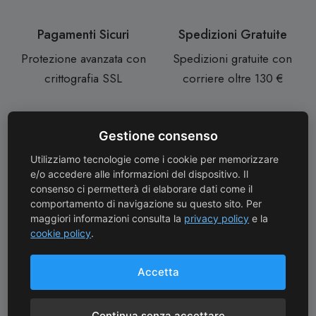
Pagamenti Sicuri
Spedizioni Gratuite
Protezione avanzata con
Spedizioni gratuite con
crittografia SSL
corriere oltre 130 €
Gestione consenso
Consegne Rapide
Assistenza Clienti
Utilizziamo tecnologie come i cookie per memorizzare
Consegne in 24/72 ore
Assistenza personale da
e/o accedere alle informazioni del dispositivo. Il
dal pagamento
una Sommelier
consenso ci permetterà di elaborare dati come il
comportamento di navigazione su questo sito. Per
maggiori informazioni consulta la
privacy policy
e la
cookie policy
.
Garanzia Prodotti
Reso 14 Giorni
Prodotti garantiti come
Reso entro 14 giorni
Accetta
da normative vigenti
dall’acquisto
Continua senza accettare