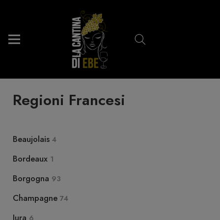
Regioni Francesi
Beaujolais
4
Bordeaux
1
Borgogna
93
Champagne
74
Jura
6