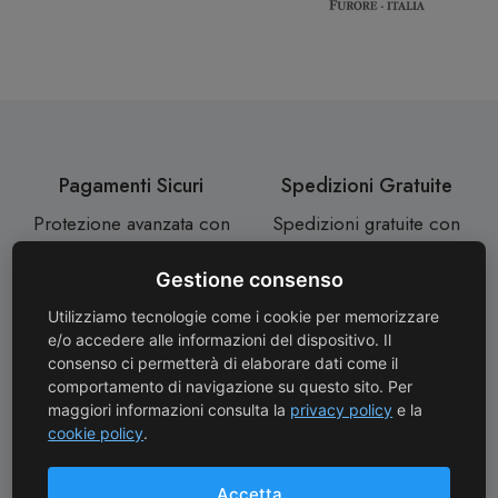
Pagamenti Sicuri
Spedizioni Gratuite
Protezione avanzata con
Spedizioni gratuite con
crittografia SSL
corriere oltre 130 €
Gestione consenso
Utilizziamo tecnologie come i cookie per memorizzare
e/o accedere alle informazioni del dispositivo. Il
Consegne Rapide
Assistenza Clienti
consenso ci permetterà di elaborare dati come il
comportamento di navigazione su questo sito. Per
Consegne in 24/72 ore
Assistenza personale da
maggiori informazioni consulta la
privacy policy
e la
dal pagamento
una Sommelier
cookie policy
.
Accetta