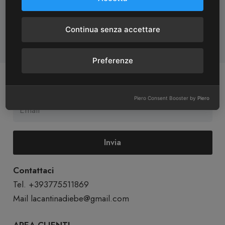
Garanzia Prodotti
Reso 14 Giorni
Prodotti garantiti come
Reso entro 14 giorni
Continua senza accettare
da normative vigenti
dall’acquisto
Preferenze
ISCRIVITI ALLA NEWSLETTER
Piero Consent Booster by
Piero
Invia
Contattaci
Tel. +393775511869
Mail
lacantinadiebe@gmail.com