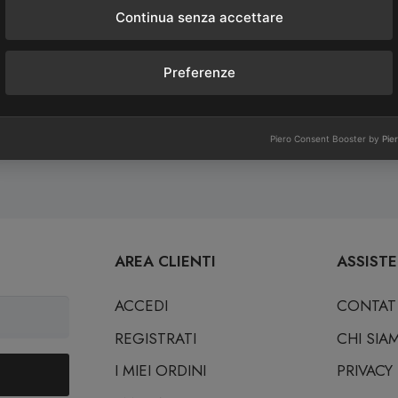
Continua senza accettare
Preferenze
Consegne Rapide
Assistenza Clienti
Consegne in 24/72
Assistenza personale
Piero Consent Booster by
Pie
ore dal pagamento
da una Sommelier
AREA CLIENTI
ASSIST
ACCEDI
CONTAT
REGISTRATI
CHI SIA
I MIEI ORDINI
PRIVACY