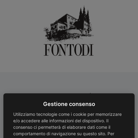
Pagamenti Sicuri
Spedizioni Gratuite
Gestione consenso
Protezione avanzata con
Spedizioni gratuite con
crittografia SSL
corriere oltre 130 €
Utilizziamo tecnologie come i cookie per memorizzare
e/o accedere alle informazioni del dispositivo. Il
consenso ci permetterà di elaborare dati come il
comportamento di navigazione su questo sito. Per