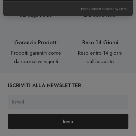
Consegne in 24/72 ore
Assistenza personale da
Piero Consent Booster by
Piero
dal pagamento
una Sommelier
Garanzia Prodotti
Reso 14 Giorni
Prodotti garantiti come
Reso entro 14 giorni
da normative vigenti
dall’acquisto
ISCRIVITI ALLA NEWSLETTER
Invia