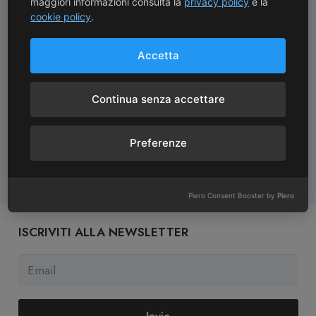
maggiori informazioni consulta la
privacy policy
e la
cookie policy
.
Consegne Rapide
Assistenza Clienti
Consegne in 24/72 ore
Assistenza personale da
Accetta
dal pagamento
una Sommelier
Continua senza accettare
Garanzia Prodotti
Reso 14 Giorni
Preferenze
Prodotti garantiti come
Reso entro 14 giorni
da normative vigenti
dall’acquisto
Piero Consent Booster by
Piero
ISCRIVITI ALLA NEWSLETTER