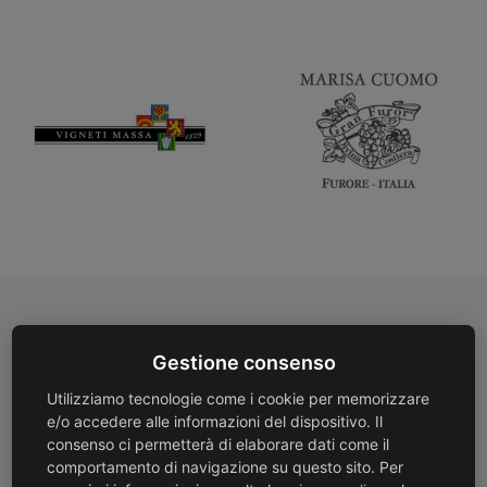
Pagamenti Sicuri
Spedizioni Gratuite
Gestione consenso
Protezione avanzata con
Spedizioni gratuite con
Utilizziamo tecnologie come i cookie per memorizzare
e/o accedere alle informazioni del dispositivo. Il
crittografia SSL
corriere oltre 130 €
consenso ci permetterà di elaborare dati come il
comportamento di navigazione su questo sito. Per