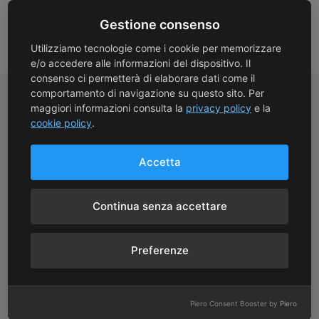
Gestione consenso
Utilizziamo tecnologie come i cookie per memorizzare
e/o accedere alle informazioni del dispositivo. Il
consenso ci permetterà di elaborare dati come il
comportamento di navigazione su questo sito. Per
maggiori informazioni consulta la
privacy policy
e la
cookie policy
.
Pagamenti Sicuri
Spedizioni Gratuite
Protezione avanzata con
Spedizioni gratuite con
Accetta
crittografia SSL
corriere oltre 130 €
Continua senza accettare
Consegne Rapide
Assistenza Clienti
Preferenze
Consegne in 24/72 ore
Assistenza personale da
dal pagamento
una Sommelier
Piero Consent Booster by
Piero