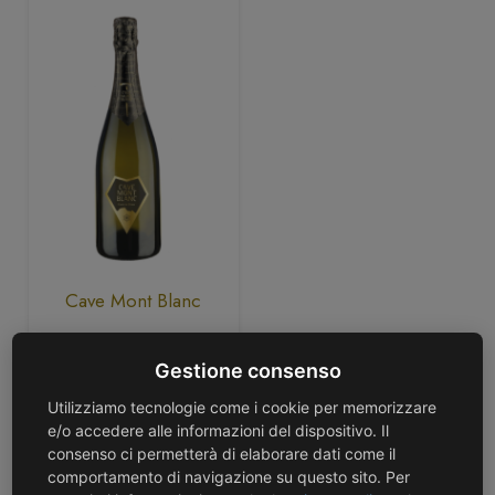
Cave Mont Blanc
Valle D’Aosta DOC Brut
Nature “Cuvèe Du
Gestione consenso
Prince” 2018 – Cave
Mont Blanc
Utilizziamo tecnologie come i cookie per memorizzare
e/o accedere alle informazioni del dispositivo. Il
42,00
€
consenso ci permetterà di elaborare dati come il
comportamento di navigazione su questo sito. Per