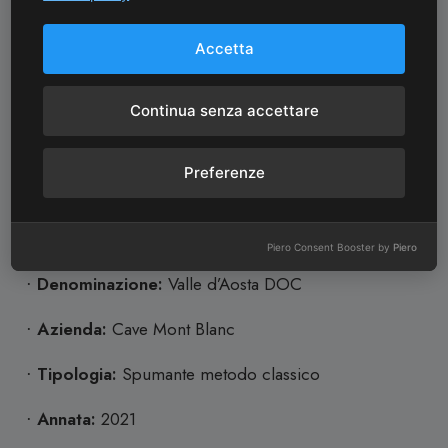
resina. In bocca, si manifesta con vivacità e grande
freschezza, avvolgendo il palato con eleganti note
Accetta
agrumate e pietra focaia, su una trama minerale di
notevole spessore. Il finale è lungo e avvolgente.
Continua senza accettare
Scopri tutti i vini di
Cave Mont Blanc
Preferenze
Specifiche Tecniche
Piero Consent Booster by
Piero
Denominazione:
Valle d’Aosta DOC
·
Azienda:
Cave Mont Blanc
·
Tipologia:
Spumante
metodo classico
·
Annata:
2021
·