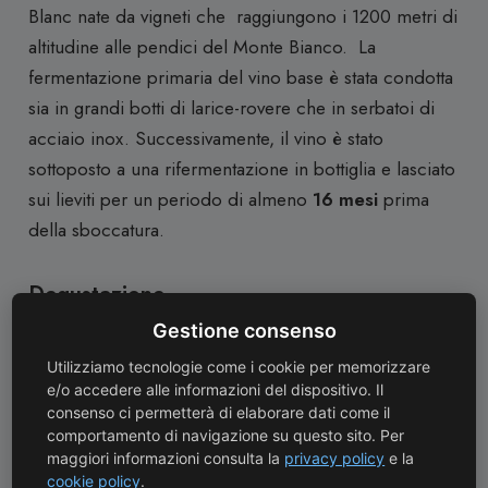
Blanc nate da vigneti che raggiungono i 1200 metri di
altitudine alle pendici del Monte Bianco. La
fermentazione primaria del vino base è stata condotta
sia in grandi botti di larice-rovere che in serbatoi di
acciaio inox. Successivamente, il vino è stato
sottoposto a una rifermentazione in bottiglia e lasciato
sui lieviti per un periodo di almeno
16 mesi
prima
della sboccatura.
Degustazione
Gestione consenso
Giallo paglierino brillante, arricchito da riflessi
Utilizziamo tecnologie come i cookie per memorizzare
verdolini, e caratterizzato da un perlage fine e
e/o accedere alle informazioni del dispositivo. Il
persistente. Al naso, si distingue per la sua intensità
consenso ci permetterà di elaborare dati come il
comportamento di navigazione su questo sito. Per
aromatica, che si apre su note di frutta fresca,
maggiori informazioni consulta la
privacy policy
e la
accompagnate da sentori di mandorla, frutta tostata e
cookie policy
.