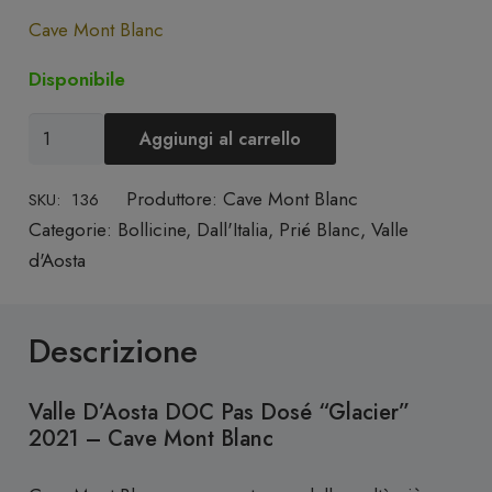
Cave Mont Blanc
Disponibile
Valle
Aggiungi al carrello
d'Aosta
DOC
Produttore:
Cave Mont Blanc
SKU:
136
Pas
Categorie:
Bollicine
,
Dall'Italia
,
Prié Blanc
,
Valle
Dosé
d'Aosta
"Glacier"
2021
Descrizione
-
Cave
Mont
Valle D’Aosta DOC Pas Dosé “Glacier”
Blanc
2021 – Cave Mont Blanc
quantità