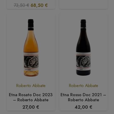
Il
Il
73,50
€
68,50
€
prezzo
prezzo
originale
attuale
era:
è:
73,50 €.
68,50 €.
Roberto Abbate
Roberto Abbate
Etna Rosato Doc 2023
Etna Rosso Doc 2021 –
– Roberto Abbate
Roberto Abbate
27,00
€
42,00
€