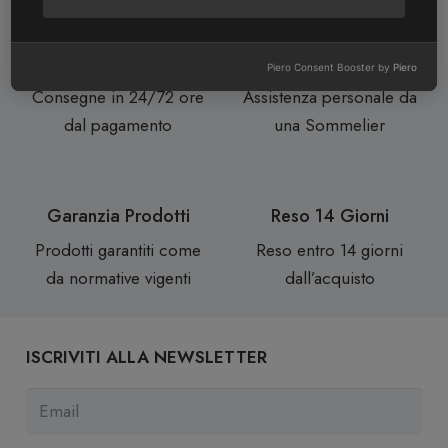
Consegne Rapide
Assistenza Clienti
Piero Consent Booster by
Piero
Consegne in 24/72 ore
Assistenza personale da
dal pagamento
una Sommelier
Garanzia Prodotti
Reso 14 Giorni
Prodotti garantiti come
Reso entro 14 giorni
da normative vigenti
dall’acquisto
ISCRIVITI ALLA NEWSLETTER