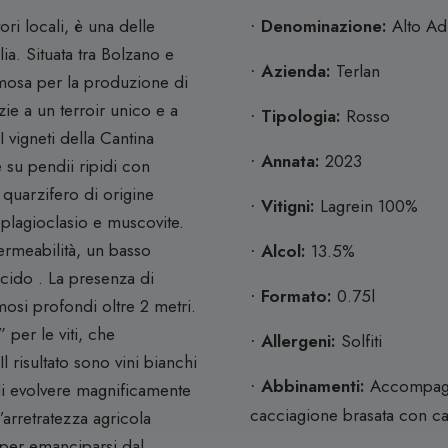
ori locali, è una delle
Denominazione:
Alto Ad
·
ia.
Situata tra Bolzano e
Azienda:
Terlan
·
amosa per la produzione di
zie a un terroir unico e a
Tipologia:
Rosso
·
I vigneti della Cantina
Annata:
2023
·
e su pendii ripidi con
 quarzifero di origine
Vitigni:
Lagrein 100%
·
, plagioclasio e muscovite.
ermeabilità, un basso
Alcol:
13.5%
·
acido
.
La presenza di
Formato:
0.75l
·
mosi profondi oltre 2 metri.
per le viti, che
Allergeni:
Solfiti
·
Il risultato sono vini bianchi
Abbinamenti:
Accompagna
·
 di evolvere magnificamente
cacciagione brasata con cav
arretratezza agricola
o per emanciparsi dal