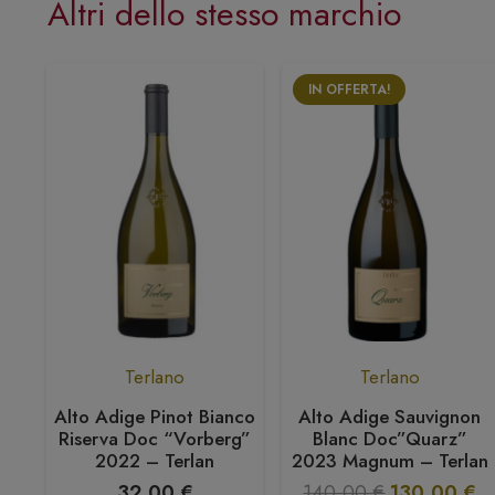
Altri dello stesso marchio
IN OFFERTA!
Terlano
Terlano
ein
Alto Adige Pinot Bianco
Alto Adige Sauvignon
n
Riserva Doc “Vorberg”
Blanc Doc”Quarz”
2022 – Terlan
2023 Magnum – Terlan
Il
Il
32,00
€
140,00
€
130,00
€