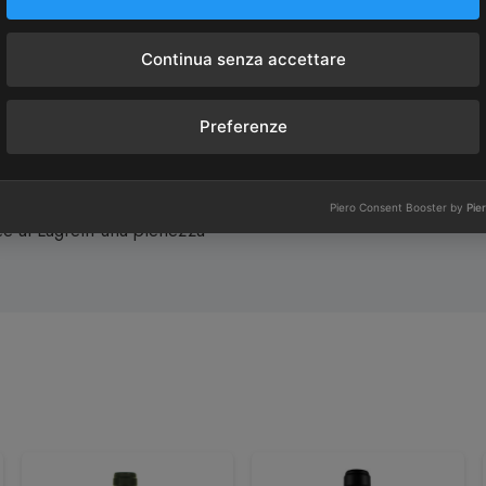
Continua senza accettare
Preferenze
uquet intenso di frutta, con
 sottile profumo floreale di
l gusto rivela una struttura
Piero Consent Booster by
Pie
ce al Lagrein una pienezza