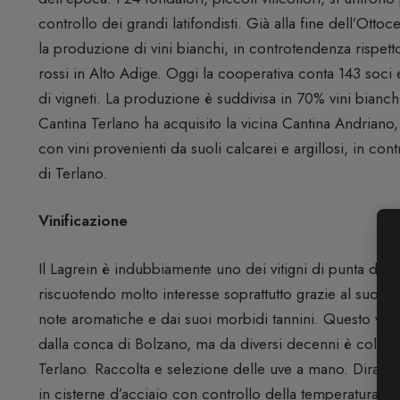
controllo dei grandi latifondisti.
Già alla fine dell’Ottoce
la produzione di vini bianchi, in controtendenza rispet
rossi in Alto Adige
.
Oggi la cooperativa conta 143 soci e
di vigneti.
La produzione è suddivisa in 70% vini bianch
Cantina Terlano ha acquisito la vicina Cantina Andrian
con vini provenienti da suoli calcarei e argillosi, in contr
di Terlano
.
Vinificazione
Il Lagrein è indubbiamente uno dei vitigni di punta dell’
riscuotendo molto interesse soprattutto grazie al suo gust
note aromatiche e dai suoi morbidi tannini. Questo viti
dalla conca di Bolzano, ma da diversi decenni è coltivat
Terlano. Raccolta e selezione delle uve a mano. Diraspa
in cisterne d’acciaio con controllo della temperatura. 