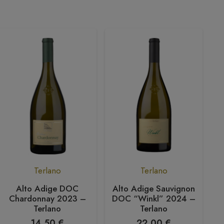
Terlano
Terlano
Alto Adige DOC
Alto Adige Sauvignon
A
Chardonnay 2023 –
DOC “Winkl” 2024 –
Terlano
Terlano
14,50
€
22,00
€