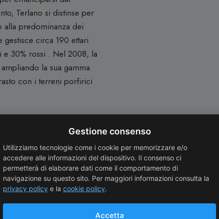
nto, Terlano si distinse per
to alla predominanza dei
 gestisce circa 190 ettari
i e 30% rossi
.
Nel 2008, la
o, ampliando la sua gamma
asto con i terreni porfirici
Gestione consenso
Alto Adige, e sta
Utilizziamo tecnologie come i cookie per memorizzare e/o
accedere alle informazioni del dispositivo. Il consenso ci
o fruttato, arricchito dalle
permetterà di elaborare dati come il comportamento di
gno autoctono trae origine
navigazione su questo sito. Per maggiori informazioni consulta la
o e vinificato anche a
privacy policy
e la
cookie policy
.
tura e fermentazione lenta
Fermentazione malolattica e
Accetta