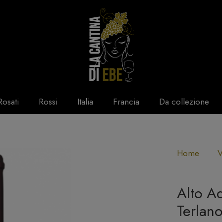
Rosati
Rossi
Italia
Francia
Da collezione
Home
V
Alto A
Terlan