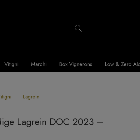
Vitigni
Marchi
Box Vignerons
Low & Zero Al
itigni
Lagrein
dige Lagrein DOC 2023 –
o