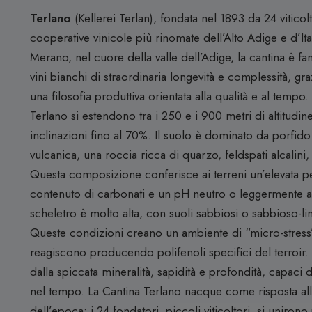
Terlano
(Kellerei Terlan), fondata nel 1893 da 24 viticolt
cooperative vinicole più rinomate dell’Alto Adige e d’Ital
Merano, nel cuore della valle dell’Adige, la cantina è f
vini bianchi di straordinaria longevità e complessità, gra
una filosofia produttiva orientata alla qualità e al tempo.
Terlano si estendono tra i 250 e i 900 metri di altitudin
inclinazioni fino al 70%.
Il suolo è dominato da porfido
vulcanica, una roccia ricca di quarzo, feldspati alcalini
Questa composizione conferisce ai terreni un’elevata p
contenuto di carbonati e un pH neutro o leggermente 
scheletro è molto alta, con suoli sabbiosi o sabbioso-li
Queste condizioni creano un ambiente di “micro-stress” 
reagiscono producendo polifenoli specifici del terroir.
dalla spiccata mineralità, sapidità e profondità, capaci
nel tempo.
La Cantina Terlano nacque come risposta all’
dell’epoca: i 24 fondatori, piccoli viticoltori, si uniron