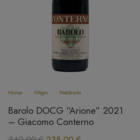
Home
Vitigni
Nebbiolo
Barolo DOCG “Arione” 2021
– Giacomo Conterno
Il
Il
240,00
€
235,00
€