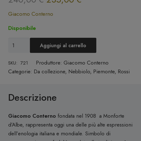
prezzo
prezzo
Giacomo Conterno
originale
attuale
era:
è:
Disponibile
240,00 €.
235,00 €.
Barolo
Aggiungi al carrello
DOCG
"Arione"
Produttore:
Giacomo Conterno
SKU:
721
2021
Categorie:
Da collezione
,
Nebbiolo
,
Piemonte
,
Rossi
-
Giacomo
Descrizione
Conterno
quantità
Giacomo Conterno
fondata nel 1908 a Monforte
d’Albe, rappresenta oggi una delle più alte espressioni
dell’enologia italiana e mondiale. Simbolo di