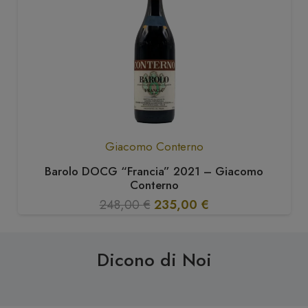
Giacomo Conterno
Barolo DOCG “Francia” 2021 – Giacomo
Conterno
Il
Il
248,00
€
235,00
€
prezzo
prezzo
originale
attuale
Dicono di Noi
era:
è:
248,00 €.
235,00 €.