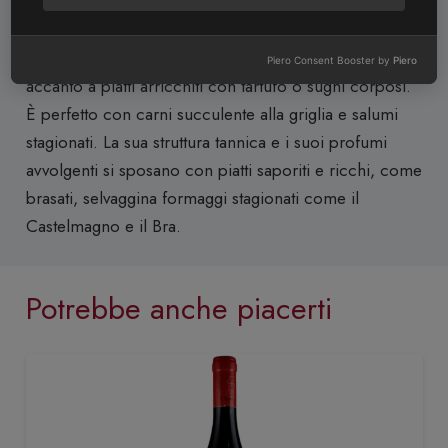
Abbinamenti:
Ottimo come vino da meditazione,
·
ma la sua ricchezza aromatica si esalta al massimo
Piero Consent Booster by
Piero
accanto a piatti arricchiti con tartufo o sughi corposi.
È perfetto con carni succulente alla griglia e salumi
stagionati. La sua struttura tannica e i suoi profumi
avvolgenti si sposano con piatti saporiti e ricchi, come
brasati, selvaggina formaggi stagionati come il
Castelmagno e il Bra.
Potrebbe anche piacerti