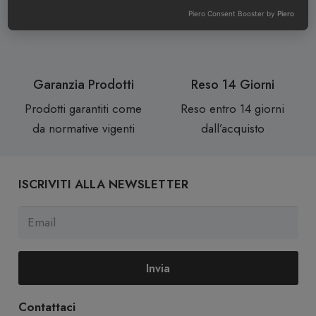
Consegne in 24/72 ore
Assistenza personale da
Piero Consent Booster by
Piero
dal pagamento
una Sommelier
Garanzia Prodotti
Reso 14 Giorni
Prodotti garantiti come
Reso entro 14 giorni
da normative vigenti
dall’acquisto
ISCRIVITI ALLA NEWSLETTER
Invia
Contattaci