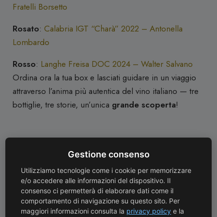
Fratelli Borsetto
Rosato
:
Calabria IGT “Charà” 2022 – Antonella
Lombardo
Rosso
:
Langhe Freisa DOC 2024 – Walter Salvano
Ordina ora la tua box e lasciati guidare in un viaggio
attraverso l’anima più autentica del vino italiano — tre
bottiglie, tre storie, un’unica
grande scoperta
!
Specifiche Tecniche
Gestione consenso
Utilizziamo tecnologie come i cookie per memorizzare
Tutte le specifiche tecniche, le note di degustazione e
e/o accedere alle informazioni del dispositivo. Il
i dettagli di vinificazione di ciascun vino sono
consenso ci permetterà di elaborare dati come il
consultabili direttamente nelle schede prodotto qui
comportamento di navigazione su questo sito. Per
maggiori informazioni consulta la
privacy policy
e la
sotto.