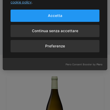
cookie policy
.
Bianco
:
Erbaluce di Caluso DOCG “Navione” 2024 –
Fratelli Borsetto
Accetta
Rosato
:
Calabria IGT “Charà” 2022 – Antonella
Continua senza accettare
Lombardo
Rosso
:
Langhe Freisa DOC 2024 – Walter Salvano
Preferenze
Potrebbe anche piacerti
Piero Consent Booster by
Piero