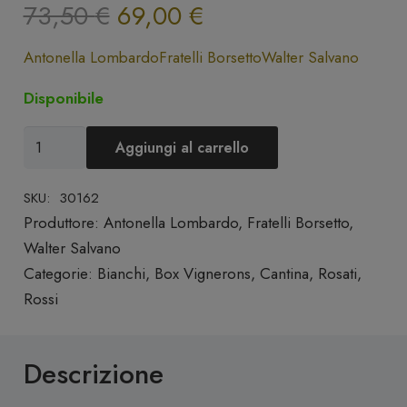
Il
Il
73,50
€
69,00
€
prezzo
prezzo
Antonella Lombardo
Fratelli Borsetto
Walter Salvano
originale
attuale
era:
è:
Disponibile
73,50 €.
69,00 €.
Box
Aggiungi al carrello
n.1
Piccoli
SKU:
30162
Grandi
Produttore:
Antonella Lombardo
,
Fratelli Borsetto
,
Vignaioli
Walter Salvano
Italiani
Categorie:
Bianchi
,
Box Vignerons
,
Cantina
,
Rosati
,
-
Rossi
Fratelli
Borsetto,
Descrizione
Antonella
Lombardo,