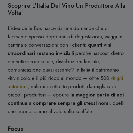
Walter
Scoprire L’Italia Del Vino Un Produttore Alla
Salvano
Volta!
quantità
L’idea delle Box nasce da una domanda che ci
facciamo spesso dopo anni di degustazioni, viaggi in
cantina e conversazioni con i clienti:
quanti vini
straordinari restano invisibili
perché nascosti dietro
etichette sconosciute, distribuzioni limitate,
comunicazione quasi assente? In Italia il patrimonio
vitivinicolo è il più ricco al mondo — oltre 500
vitigni
autoctoni
, milioni di ettolitri prodotti da migliaia di
piccoli produttori — eppure
la maggior parte di noi
continua a comprare sempre gli stessi nomi
, quelli
che riconosciamo al volo sullo scaffale.
Focus