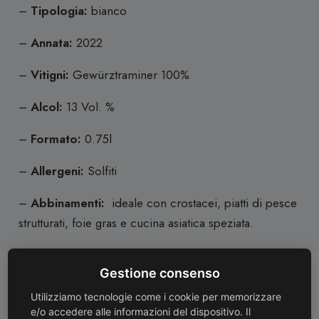
–
Tipologia:
bianco
–
Annata:
2022
–
Vitigni:
Gewürztraminer 100%
–
Alcol:
13 Vol. %
–
Formato:
0.75l
–
Allergeni:
Solfiti
–
Abbinamenti:
i
deale con crostacei, piatti di pesce
strutturati, foie gras e cucina asiatica speziata.
Gestione consenso
Potrebbe anche piacerti
Utilizziamo tecnologie come i cookie per memorizzare
e/o accedere alle informazioni del dispositivo. Il