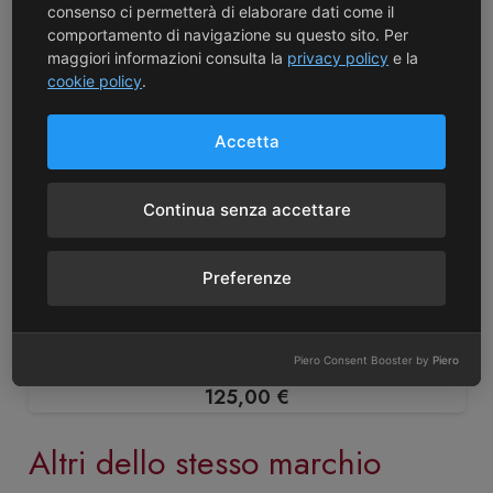
consenso ci permetterà di elaborare dati come il
comportamento di navigazione su questo sito. Per
maggiori informazioni consulta la
privacy policy
e la
cookie policy
.
Accetta
Continua senza accettare
Preferenze
Simon Colin
Chassagne Montrachet Premier Cru ‘Les
Chaumees’ 2023 – Simon Colin
Piero Consent Booster by
Piero
125,00
€
Altri dello stesso marchio