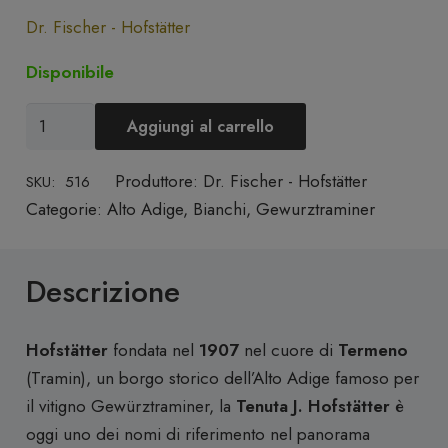
Dr. Fischer - Hofstätter
Disponibile
Alto
Aggiungi al carrello
Adige
Doc
Produttore:
Dr. Fischer - Hofstätter
SKU:
516
Gewürztraminer
Categorie:
Alto Adige
,
Bianchi
,
Gewurztraminer
"Kolbenhof"
2022
Descrizione
-
Hofstätter
quantità
Hofstätter
fondata nel
1907
nel cuore di
Termeno
(Tramin), un borgo storico dell’Alto Adige famoso per
il vitigno Gewürztraminer, la
Tenuta J. Hofstätter
è
oggi uno dei nomi di riferimento nel panorama