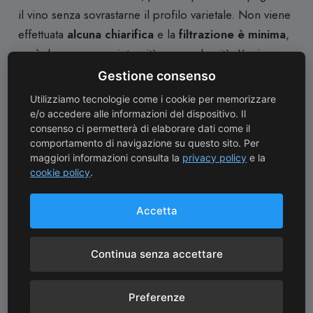
il vino senza sovrastarne il profilo varietale. Non viene
effettuata
alcuna chiarifica
e la
filtrazione è minima
,
così da preservare integrità e complessità. L’unico
intervento enologico è l’aggiunta di
SO₂
Gestione consenso
esclusivamente al momento dell’imbottigliamento
,
Utilizziamo tecnologie come i cookie per memorizzare
a tutela della stabilità del vino.
e/o accedere alle informazioni del dispositivo. Il
consenso ci permetterà di elaborare dati come il
comportamento di navigazione su questo sito. Per
Degustazione
maggiori informazioni consulta la
privacy policy
e la
cookie policy
.
Alla vista si presenta con un
colore rosso rubino di
Accetta
media intensità
, luminoso e invitante. Il profilo
olfattivo è fine e articolato, con note di
frutti rossi
Continua senza accettare
freschi
, come
ciliegia e ribes
, accompagnate da
spezie delicate
, sentori di
erbe aromatiche
e un
Preferenze
elegante
richiamo minerale
. Al palato il sorso è