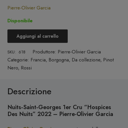
Pierre-Olivier Garcia
Disponibile
Aggiungi al carrello
Nuits‑Saint‑Georges
1er
Produttore:
Pierre-Olivier Garcia
SKU:
618
Cru
Categorie:
Francia
,
Borgogna
,
Da collezione
,
Pinot
"Hospices
Nero
,
Rossi
des
Nuits"
2022
Descrizione
-
Pierre-
Nuits‑Saint‑Georges 1er Cru “Hospices
Olivier
Des Nuits” 2022 – Pierre-Olivier Garcia
Garcia
quantità