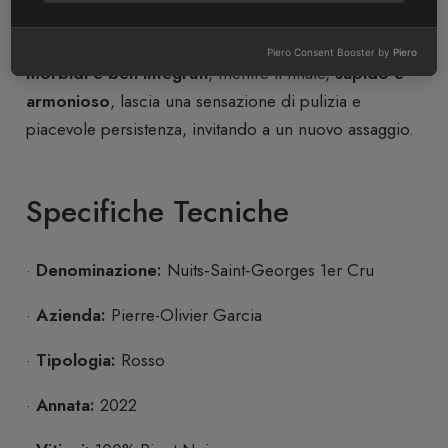
equilibrato e scorrevole
, sostenuto da un’
acidità
viva
che dona slancio e freschezza. I
tannini sono
Piero Consent Booster by
Piero
morbidi e ben integrati
, mentre il finale,
sapido e
armonioso
, lascia una sensazione di pulizia e
piacevole persistenza, invitando a un nuovo assaggio.
Specifiche Tecniche
·
Denominazione:
Nuits‑Saint‑Georges 1er Cru
·
Azienda:
Pierre-Olivier Garcia
·
Tipologia:
Rosso
·
Annata:
2022