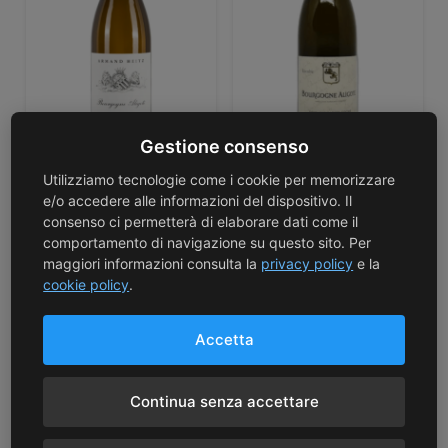
Gestione consenso
Armand Heitz
Fabien Coche
Utilizziamo tecnologie come i cookie per memorizzare
e/o accedere alle informazioni del dispositivo. Il
Bourgogne Aligoté Aoc
Bourgogne Aligoté
consenso ci permetterà di elaborare dati come il
2023 – Armand Heitz
AOC 2023 – Fabien
comportamento di navigazione su questo sito. Per
Coche
26,50
€
maggiori informazioni consulta la
privacy policy
e la
40,00
€
cookie policy
.
Accetta
Continua senza accettare