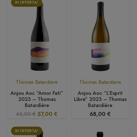
IN OFFERTA!
Thomas Batardiere
Thomas Batardiere
Anjou Aoc “Amor Fati”
Anjou Aoc “L’Esprit
2023 – Thomas
Libre” 2023 – Thomas
Batardière
Batardière
Il
Il
65,00
€
57,00
€
68,00
€
prezzo
prezzo
originale
attuale
IN OFFERTA!