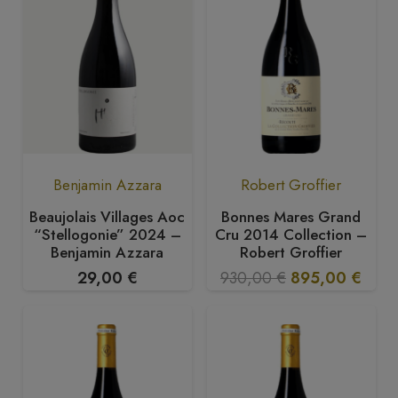
Benjamin Azzara
Robert Groffier
Beaujolais Villages Aoc
Bonnes Mares Grand
“Stellogonie” 2024 –
Cru 2014 Collection –
Benjamin Azzara
Robert Groffier
Il
Il
29,00
€
930,00
€
895,00
€
prezzo
prez
originale
attua
era:
è:
930,00 €.
895,