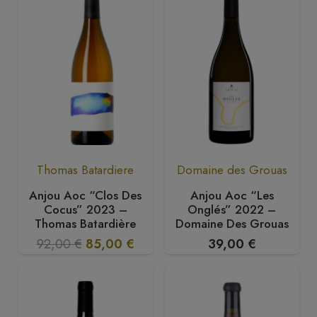
era:
è:
65,00 €.
57,00 €.
Thomas Batardiere
Domaine des Grouas
Anjou Aoc “Clos Des
Anjou Aoc “Les
Cocus” 2023 –
Onglés” 2022 –
Thomas Batardière
Domaine Des Grouas
Il
Il
92,00
€
85,00
€
39,00
€
prezzo
prezzo
originale
attuale
era:
è: