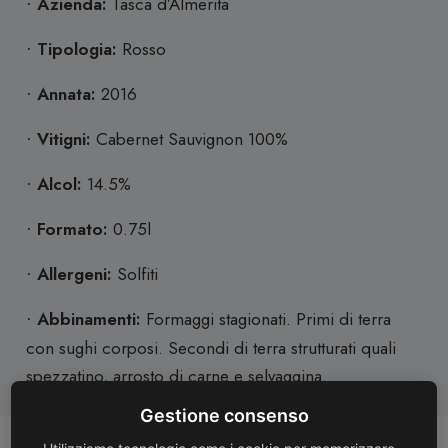
Azienda:
Tasca d’Almerita
·
Tipologia:
Rosso
·
Annata:
2016
·
Vitigni:
Cabernet Sauvignon 100%
·
Alcol:
14.5%
·
Formato:
0.75l
·
Allergeni:
Solfiti
·
Abbinamenti:
Formaggi stagionati.
Primi di terra
·
con sughi corposi. Secondi di terra strutturati quali
spezzatino, arrosto di carne e selvaggina.
Gestione consenso