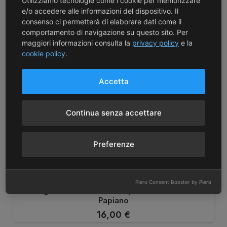
Potrebbe anche piacerti
Utilizziamo tecnologie come i cookie per memorizzare
e/o accedere alle informazioni del dispositivo. Il
consenso ci permetterà di elaborare dati come il
comportamento di navigazione su questo sito. Per
maggiori informazioni consulta la
privacy policy
e la
cookie policy
.
Accetta
Continua senza accettare
Preferenze
Villa Papiano
Piero Consent Booster by
Piero
Romagna Rosso Doc “Le Papesse” 2024 – Villa
Papiano
16,00
€