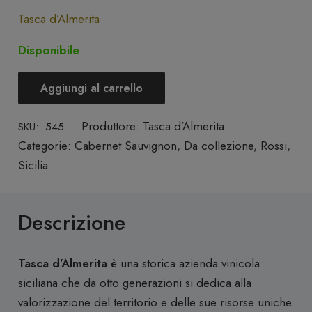
Tasca d’Almerita
Disponibile
Aggiungi al carrello
Sicilia
DOC
Produttore:
Tasca d’Almerita
SKU:
545
Cabernet
Categorie:
Cabernet Sauvignon
,
Da collezione
,
Rossi
,
Sauvignon
Sicilia
2016
"Vigna
San
Descrizione
Francesco"
-
Tasca d’Almerita
è una storica azienda vinicola
Tasca
siciliana che da otto generazioni si dedica alla
d’Almerita
valorizzazione del territorio e delle sue risorse uniche.
quantità