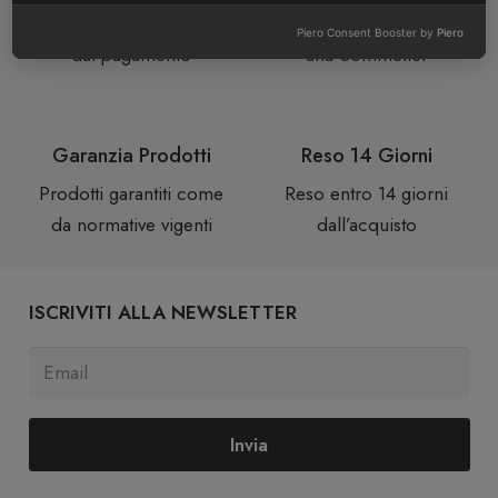
Consegne in 24/72 ore
Assistenza personale da
Piero Consent Booster by
Piero
dal pagamento
una Sommelier
Garanzia Prodotti
Reso 14 Giorni
Prodotti garantiti come
Reso entro 14 giorni
da normative vigenti
dall’acquisto
ISCRIVITI ALLA NEWSLETTER
Invia