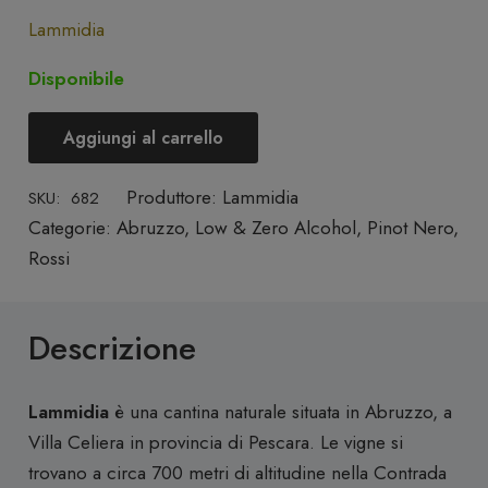
Lammidia
Disponibile
Aggiungi al carrello
Pinot
Nero
Produttore:
Lammidia
SKU:
682
Biologico
Categorie:
Abruzzo
,
Low & Zero Alcohol
,
Pinot Nero
,
100%
Rossi
Pinot
Noir"Casanova
Rosso"
Descrizione
2022
-
Lammidia
è una cantina naturale situata in Abruzzo, a
Lammidia
Villa Celiera in provincia di Pescara. Le vigne si
quantità
trovano a circa 700 metri di altitudine nella Contrada