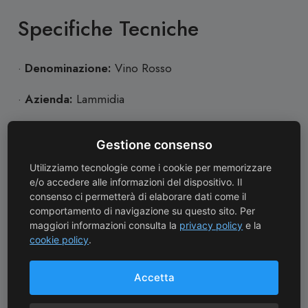
Specifiche Tecniche
·
Denominazione:
Vino Rosso
·
Azienda:
Lammidia
·
Tipologia:
Rosso
Gestione consenso
·
Annata:
2021
Utilizziamo tecnologie come i cookie per memorizzare
e/o accedere alle informazioni del dispositivo. Il
·
Vitigni:
100% Pinot Noi
consenso ci permetterà di elaborare dati come il
comportamento di navigazione su questo sito. Per
·
Alcol:
11%
maggiori informazioni consulta la
privacy policy
e la
cookie policy
.
·
Formato:
0.75l
Accetta
·
Allergeni:
Solfiti