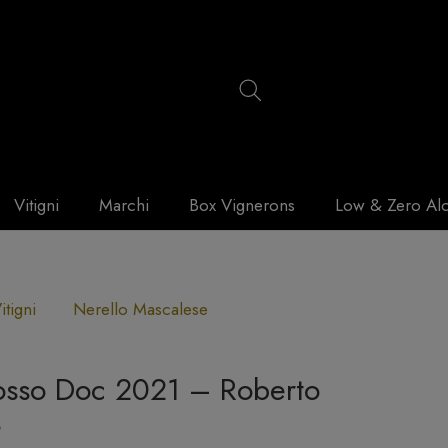
Vitigni
Marchi
Box Vignerons
Low & Zero Al
itigni
Nerello Mascalese
osso Doc 2021 – Roberto
e