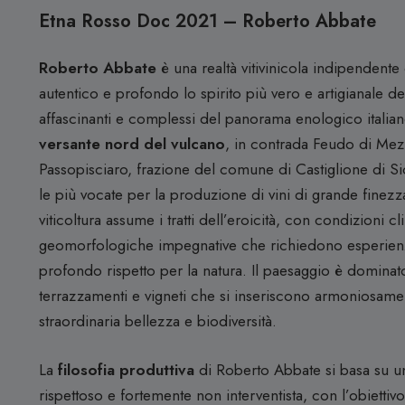
Etna Rosso Doc 2021 – Roberto Abbate
Roberto Abbate
è una realtà vitivinicola indipendent
autentico e profondo lo spirito più vero e artigianale del
affascinanti e complessi del panorama enologico italiano.
versante nord del vulcano
, in contrada Feudo di Mezz
Passopisciaro, frazione del comune di Castiglione di Sici
le più vocate per la produzione di vini di grande finezza
viticoltura assume i tratti dell’eroicità, con condizioni c
geomorfologiche impegnative che richiedono esperien
profondo rispetto per la natura. Il paesaggio è dominato
terrazzamenti e vigneti che si inseriscono armoniosame
straordinaria bellezza e biodiversità.
La
filosofia produttiva
di Roberto Abbate si basa su u
rispettoso e fortemente non interventista, con l’obiettiv