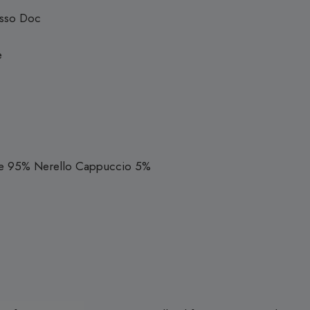
osso Doc
e
se 95% Nerello Cappuccio 5%