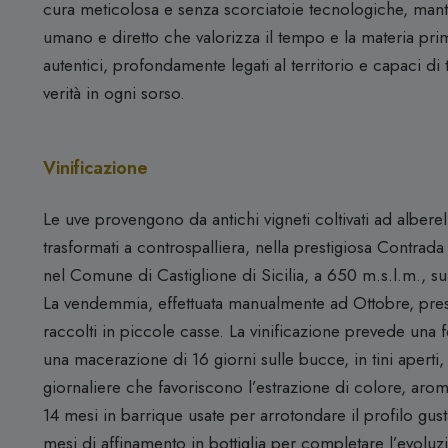
cura meticolosa e senza scorciatoie tecnologiche, ma
umano e diretto che valorizza il tempo e la materia prima
autentici, profondamente legati al territorio e capaci d
verità in ogni sorso.
Vinificazione
Le uve provengono da antichi vigneti coltivati ad alberel
trasformati a controspalliera, nella prestigiosa Contrad
nel Comune di Castiglione di Sicilia, a 650 m.s.l.m., su
La vendemmia, effettuata manualmente ad Ottobre, preser
raccolti in piccole casse. La vinificazione prevede una
una macerazione di 16 giorni sulle bucce, in tini aperti,
giornaliere che favoriscono l’estrazione di colore, arom
14 mesi in barrique usate per arrotondare il profilo gustat
mesi di affinamento in bottiglia per completare l’evoluz