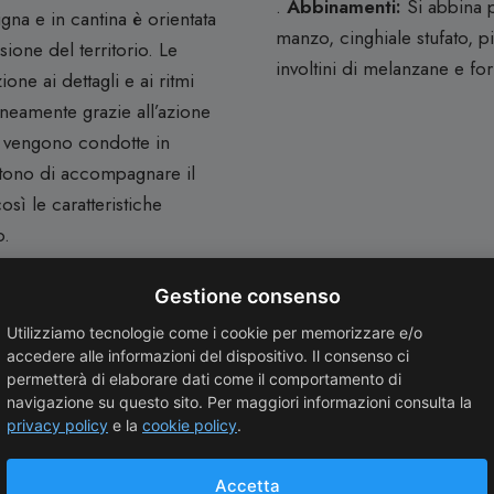
.
Abbinamenti:
Si abbina 
igna e in cantina è orientata
manzo, cinghiale stufato, pi
sione del territorio. Le
involtini di melanzane e f
ne ai dettagli e ai ritmi
neamente grazie all’azione
i vengono condotte in
ttono di accompagnare il
sì le caratteristiche
o.
 coltivati sia ad alberello,
Gestione consenso
 di origine lavica, sabbiosi
Utilizziamo tecnologie come i cookie per memorizzare e/o
di microelementi minerali
accedere alle informazioni del dispositivo. Il consenso ci
permetterà di elaborare dati come il comportamento di
à e una tensione gustativa
navigazione su questo sito. Per maggiori informazioni consulta la
da importanti escursioni
privacy policy
e la
cookie policy
.
na maturazione lenta e
tura. Questo equilibrio
Accetta