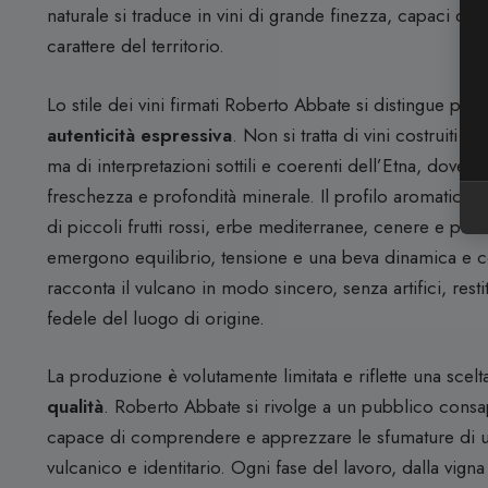
naturale si traduce in vini di grande finezza, capaci di 
carattere del territorio.
Lo stile dei vini firmati Roberto Abbate si distingue per
autenticità espressiva
. Non si tratta di vini costruiti s
ma di interpretazioni sottili e coerenti dell’Etna, dove 
freschezza e profondità minerale. Il profilo aromatico è 
di piccoli frutti rossi, erbe mediterranee, cenere e pietr
emergono equilibrio, tensione e una beva dinamica e co
racconta il vulcano in modo sincero, senza artifici, rest
fedele del luogo di origine.
La produzione è volutamente limitata e riflette una scelt
qualità
. Roberto Abbate si rivolge a un pubblico consa
capace di comprendere e apprezzare le sfumature di u
vulcanico e identitario. Ogni fase del lavoro, dalla vigna