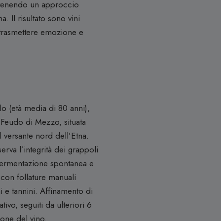
ntenendo un approccio
. Il risultato sono vini
i trasmettere emozione e
lo (età media di 80 anni),
a Feudo di Mezzo, situata
l versante nord dell’Etna.
va l’integrità dei grappoli
 fermentazione spontanea e
 con follature manuali
i e tannini. Affinamento di
ivo, seguiti da ulteriori 6
ione del vino.