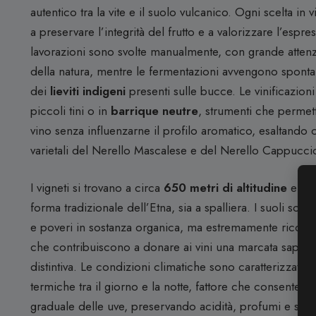
autentico tra la vite e il suolo vulcanico. Ogni scelta in v
a preservare l’integrità del frutto e a valorizzare l’espres
lavorazioni sono svolte manualmente, con grande attenzio
della natura, mentre le fermentazioni avvengono sponta
dei
lieviti indigeni
presenti sulle bucce. Le vinificazion
piccoli tini o in
barrique neutre
, strumenti che perme
vino senza influenzarne il profilo aromatico, esaltando co
varietali del Nerello Mascalese e del Nerello Cappucci
I vigneti si trovano a circa
650 metri di altitudine
e sono
forma tradizionale dell’Etna, sia a spalliera. I suoli sono
e poveri in sostanza organica, ma estremamente ricchi 
che contribuiscono a donare ai vini una marcata sapidit
distintiva. Le condizioni climatiche sono caratterizzate 
termiche tra il giorno e la notte, fattore che consente u
graduale delle uve, preservando acidità, profumi e strut