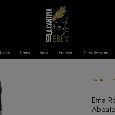
Rosati
Rossi
Italia
Francia
Da collezione
Home
V
Etna R
Abbat