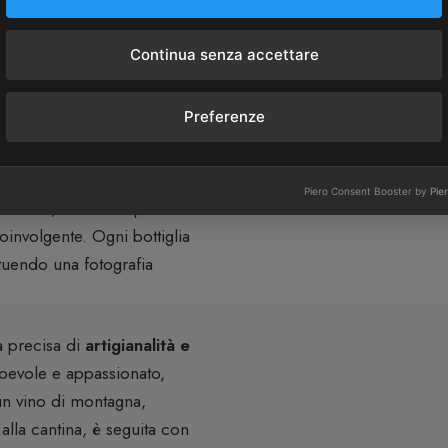
esprimere con precisione il
Continua senza accettare
eleganza, pulizia e
Preferenze
ulla potenza o sull’opulenza,
prevalgono trasparenza,
raffinato, giocato su note
Piero Consent Booster by
Pie
a lavica, mentre al palato
involgente. Ogni bottiglia
ituendo una fotografia
a precisa di
artigianalità e
pevole e appassionato,
n vino di montagna,
 alla cantina, è seguita con