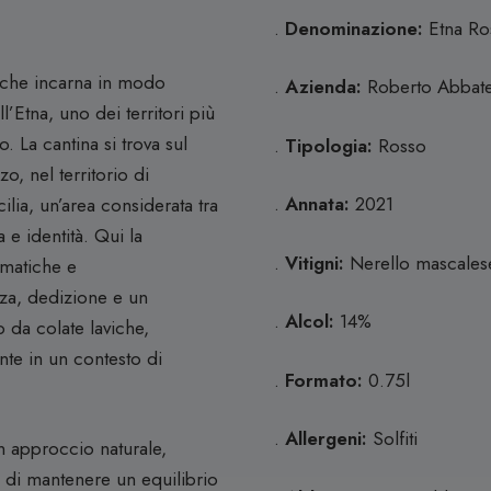
.
Denominazione:
Etna R
e che incarna in modo
.
Azienda:
Roberto Abbat
l’Etna, uno dei territori più
 La cantina si trova sul
.
Tipologia:
Rosso
o, nel territorio di
.
Annata:
2021
lia, un’area considerata tra
 e identità. Qui la
.
Vitigni:
Nerello mascale
limatiche e
za, dedizione e un
.
Alcol:
14%
 da colate laviche,
nte in un contesto di
.
Formato:
0.75l
.
Allergeni:
Solfiti
n approccio naturale,
o di mantenere un equilibrio