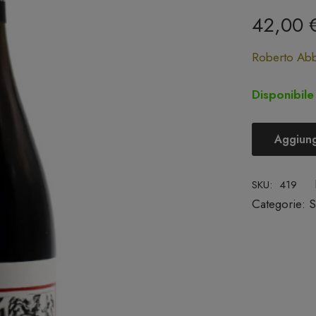
42,00
Roberto Abb
Disponibile
Aggiungi
Etna
Rosso
SKU:
419
Doc
Categorie:
S
2021
-
Roberto
Abbate
quantità