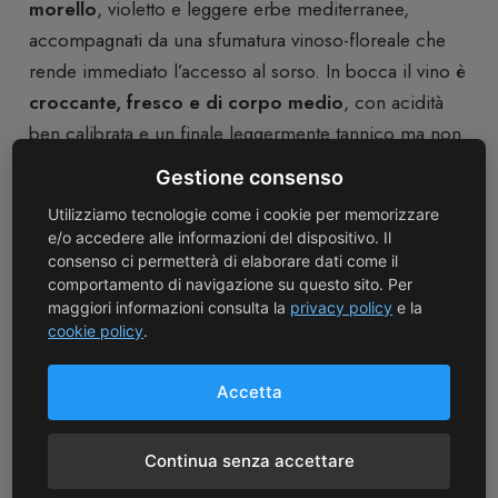
morello
, violetto e leggere erbe mediterranee,
accompagnati da una sfumatura vinoso-floreale che
rende immediato l’accesso al sorso. In bocca il vino è
croccante, fresco e di corpo medio
, con acidità
ben calibrata e un finale leggermente tannico ma non
aggressivo, che invita ad un altro bicchiere. La
Gestione consenso
persistenza è buona per la tipologia, e la beva risulta
Utilizziamo tecnologie come i cookie per memorizzare
agile e coinvolgente.
e/o accedere alle informazioni del dispositivo. Il
consenso ci permetterà di elaborare dati come il
comportamento di navigazione su questo sito. Per
Specifiche Tecniche
maggiori informazioni consulta la
privacy policy
e la
cookie policy
.
Denominazione:
Valpolicella Classico DOC
·
Accetta
Azienda:
Speri
·
Continua senza accettare
Tipologia:
Rosso
·