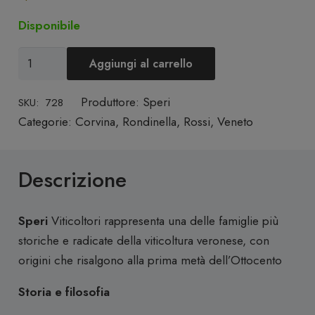
Disponibile
Valpolicella
Aggiungi al carrello
Classico
DOC
Produttore:
Speri
SKU:
728
2024
Categorie:
Corvina
,
Rondinella
,
Rossi
,
Veneto
-
Speri
Descrizione
quantità
Speri
Viticoltori rappresenta una delle famiglie più
storiche e radicate della viticoltura veronese, con
origini che risalgono alla prima metà dell’Ottocento
Storia e filosofia