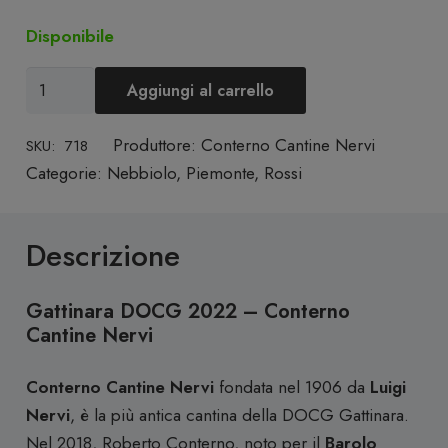
Disponibile
Gattinara
Aggiungi al carrello
DOCG
2022
Produttore:
Conterno Cantine Nervi
SKU:
718
-
Categorie:
Nebbiolo
,
Piemonte
,
Rossi
Conterno
Cantine
Descrizione
Nervi
quantità
Gattinara DOCG 2022 – Conterno
Cantine Nervi
Conterno Cantine Nervi
fondata nel 1906 da
Luigi
Nervi
, è la più antica cantina della DOCG Gattinara.
Nel 2018, Roberto Conterno, noto per il
Barolo