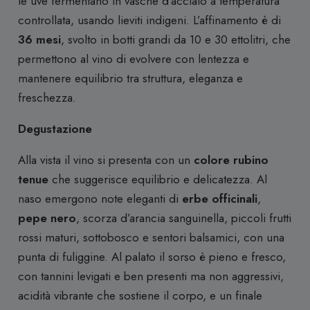
le uve fermentano in vasche d’acciaio a temperatura
controllata, usando lieviti indigeni. L’affinamento è di
36 mesi
, svolto in botti grandi da 10 e 30 ettolitri, che
permettono al vino di evolvere con lentezza e
mantenere equilibrio tra struttura, eleganza e
freschezza.
Degustazione
Alla vista il vino si presenta con un
colore rubino
tenue
che suggerisce equilibrio e delicatezza. Al
naso emergono note eleganti di
erbe officinali
,
pepe nero
, scorza d’arancia sanguinella, piccoli frutti
rossi maturi, sottobosco e sentori balsamici, con una
punta di fuliggine. Al palato il sorso è pieno e fresco,
con tannini levigati e ben presenti ma non aggressivi,
acidità vibrante che sostiene il corpo, e un finale