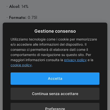
Alcol:
14%
·
Formato:
0.75l
·
Allergeni:
Solfiti
·
Gestione consenso
Abbinamenti:
A tavola si sposa perfettamente con
Utilizziamo tecnologie come i cookie per memorizzare
·
e/o accedere alle informazioni del dispositivo. Il
salumi e formaggi freschi o semi-stagionati, oltre che
consenso ci permetterà di elaborare dati come il
con ricette di mare a base di pesce, molluschi e
comportamento di navigazione su questo sito. Per
crostacei.
maggiori informazioni consulta la
privacy policy
e la
cookie policy
.
Potrebbe anche piacerti
Accetta
Continua senza accettare
Preferenze