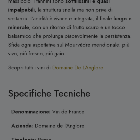
massiccio. I tannini sono
sottilissimi e quasi
impalpabili
, la struttura snella ma non priva di
sostanza. L’acidità è vivace e integrata, il finale
lungo e
minerale
, con un ritorno di frutto scuro e un tocco
balsamico che prolunga piacevolmente la persistenza.
Sfida ogni aspettativa sul Mourvèdre meridionale: più
vivo, più fresco, più gaio.
Scopri tutti i vini di
Domaine De L’Anglore
Specifiche Tecniche
·
Denominazione:
Vin de France
·
Azienda:
Domaine de l’Anglore
·
Tipologia:
Rosso