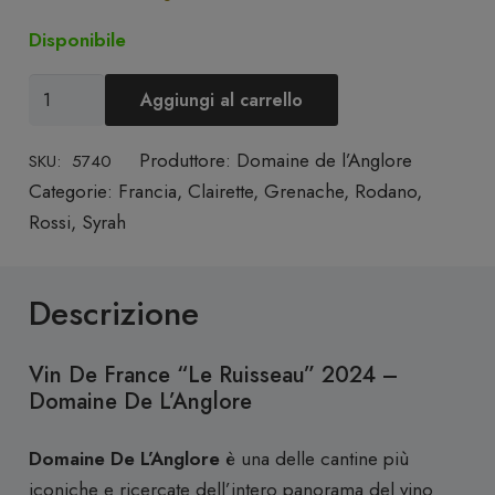
Disponibile
Vin
Aggiungi al carrello
de
France
Produttore:
Domaine de l’Anglore
SKU:
5740
"Le
Categorie:
Francia
,
Clairette
,
Grenache
,
Rodano
,
Ruisseau"
Rossi
,
Syrah
2024
-
Descrizione
Domaine
De
L'Anglore
Vin De France “Le Ruisseau” 2024 –
quantità
Domaine De L’Anglore
Domaine De L’Anglore
è una delle cantine più
iconiche e ricercate dell’intero panorama del vino