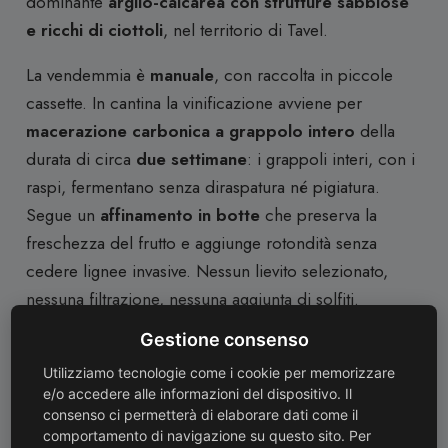
dominante
argilo-calcarea con strutture sabbiose
e ricchi di ciottoli
, nel territorio di Tavel.
La vendemmia è
manuale
, con raccolta in piccole
cassette. In cantina la vinificazione avviene per
macerazione carbonica a grappolo intero
della
durata di circa
due settimane
: i grappoli interi, con i
raspi, fermentano senza diraspatura né pigiatura.
Segue un
affinamento in botte
che preserva la
freschezza del frutto e aggiunge rotondità senza
cedere lignee invasive. Nessun lievito selezionato,
nessuna filtrazione, nessuna aggiunta di solfiti.
Gestione consenso
Degustazione
Utilizziamo tecnologie come i cookie per memorizzare
Colore:
Il vino si presenta con un
rosso rubino
e/o accedere alle informazioni del dispositivo. Il
vivace e brillante
, luminoso, con riflessi violacei che
consenso ci permetterà di elaborare dati come il
comportamento di navigazione su questo sito. Per
richiamano la giovinezza dell’uva e la vitalità della