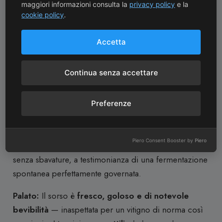
maggiori informazioni consulta la
privacy policy
e la
fermentazione carbonica. Limpido, quasi trasparente
cookie policy
.
verso il bordo del calice.
Accetta
Naso:
Il profilo olfattivo è
esuberante e immediato
:
frutti viola e rossi maturi dominano la scena —
Continua senza accettare
mirtillo, mora, prugna selvatica, lampone
— su un
fondo floreale di
violetta
e
peonia
. Seguono note
delicate di
pepe bianco e spezie dolci
, un accenno
Preferenze
di liquirizia fresca e una traccia di
cuoio morbido
che ricorda l’impronta varietale del Mourvèdre, qui
Piero Consent Booster by
Piero
resa eterea e non opprimente. Il naso è pulitissimo,
senza sbavature, a testimonianza di una fermentazione
spontanea perfettamente governata.
Palato:
Il sorso è
fresco, goloso e di notevole
bevibilità
— inaspettata per un vitigno di norma così