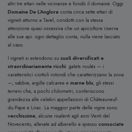
altri tre ettari nelle vicinanze e fondò il domaine. Oggi
Domaine De L’Anglore
conta circa sette ettari di
vigneti attorno a Tavel, condotti con la stessa
attenzione quasi ossessiva che un apicoltore riserva
alle sue api: ogni dettaglio conta, nulla viene lasciato
al caso.
I vigneti si estendono su
suoli diversificati e
straordinariamente ricchi
: galets roulés — i
caratteristici ciottoli rotondi che caratterizzano la zona
—, sabbie, argille calcaree e
marne blu
, gli stessi
terreni che, a pochi chilometri, conferiscono
grandezza alle celebri appellazioni di Châteauneuf-
du-Pape e Lirac. La maggior parte delle vigne sono
vecchissime
, alcune risalenti agli anni Venti del
Novecento, allevate ad alberello e spesso
consociate