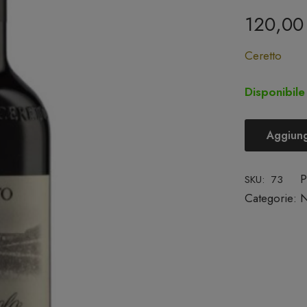
120,0
Ceretto
Disponibile
Aggiungi
Barolo
DOCG
P
SKU:
73
"Bussia"
Categorie:
N
2019
-
Ceretto
quantità