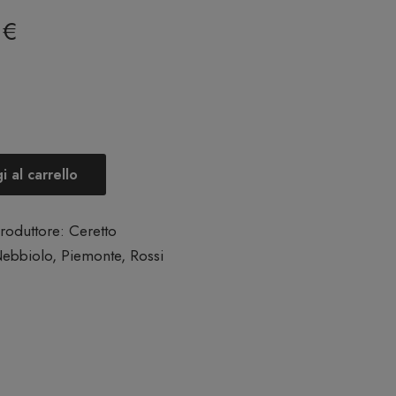
0
€
 al carrello
roduttore:
Ceretto
ebbiolo
,
Piemonte
,
Rossi