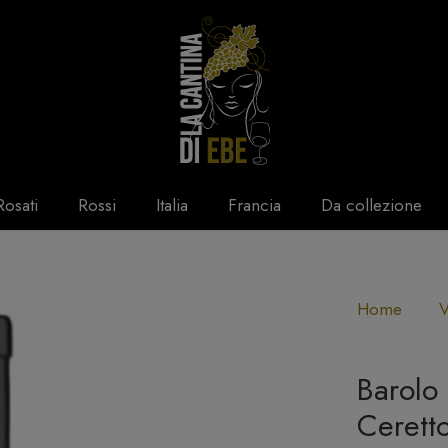
Rosati
Rossi
Italia
Francia
Da collezione
Home
V
Barolo
Cerett