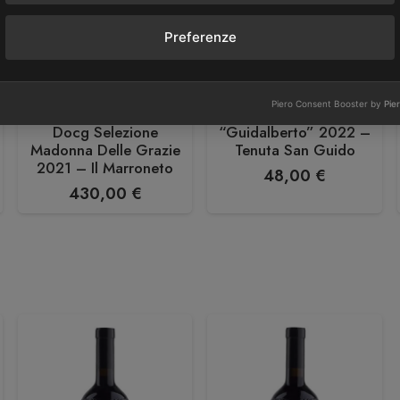
Preferenze
Il Marroneto
Tenuta San Guido
Piero Consent Booster by
Pie
Brunello Di Montalcino
Toscana IGT
Docg Selezione
“Guidalberto” 2022 –
Madonna Delle Grazie
Tenuta San Guido
2021 – Il Marroneto
48,00
€
430,00
€