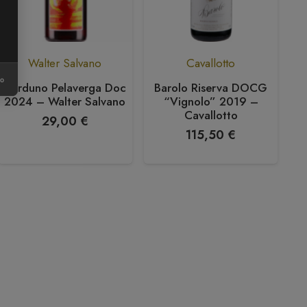
Walter Salvano
Cavallotto
ro
Verduno Pelaverga Doc
Barolo Riserva DOCG
B
2024 – Walter Salvano
“Vignolo” 2019 –
Do
Cavallotto
Ma
29,00
€
115,50
€