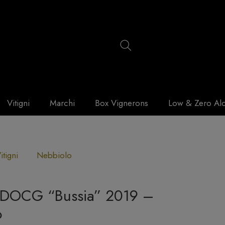
Vitigni
Marchi
Box Vignerons
Low & Zero Al
itigni
Nebbiolo
 DOCG “Bussia” 2019 –
o