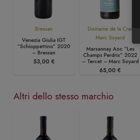
Bressan
Domaine de la Cras
Marc Soyard
Di
Venezia Giulia IGT
rdi
“Schioppettino” 2020
Marsannay Aoc “Les
– Bressan
Champs Perdrix” 2022
– Tercet – Marc Soyard
53,00
€
65,00
€
Altri dello stesso marchio