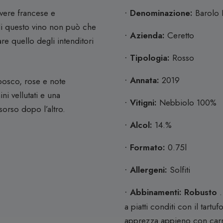
vere francese e
Denominazione:
Barolo
·
 di questo vino non può che
Azienda:
Ceretto
·
re quello degli intenditori
Tipologia:
Rosso
·
Annata:
2019
 bosco, rose e note
·
ni vellutati e una
Vitigni:
Nebbiolo 100%
·
sorso dopo l’altro.
Alcol:
14.%
·
Formato:
0.75l
·
Allergeni:
Solfiti
·
Abbinamenti: Robusto
.
·
a piatti conditi con il tart
apprezza appieno con carni 