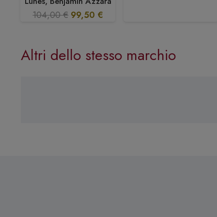
Lunes, Benjamin Azzara
Il
Il
104,00
€
99,50
€
prezzo
prezzo
originale
attuale
Altri dello stesso marchio
era:
è:
104,00 €.
99,50 €.