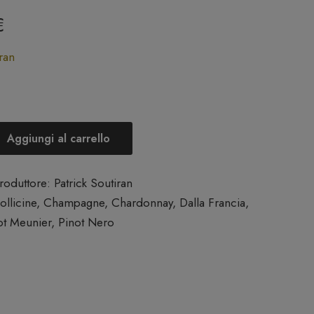
€
ran
Aggiungi al carrello
roduttore:
Patrick Soutiran
ollicine
,
Champagne
,
Chardonnay
,
Dalla Francia
,
ot Meunier
,
Pinot Nero