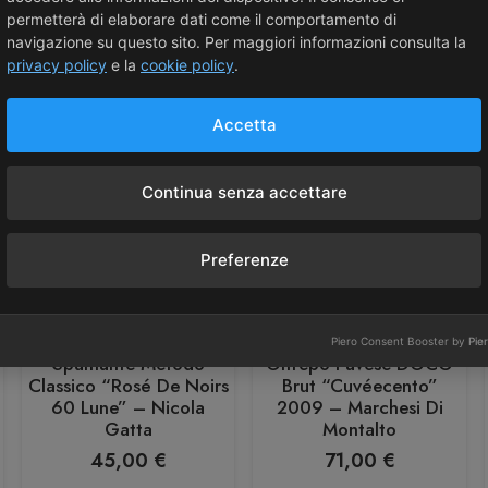
permetterà di elaborare dati come il comportamento di
navigazione su questo sito. Per maggiori informazioni consulta la
privacy policy
e la
cookie policy
.
Accetta
Continua senza accettare
Preferenze
Nicola Gatta
Marchesi di Montalto
Piero Consent Booster by
Pie
Spumante Metodo
Oltrepò Pavese DOCG
Classico “Rosé De Noirs
Brut “Cuvéecento”
60 Lune” – Nicola
2009 – Marchesi Di
Gatta
Montalto
45,00
€
71,00
€