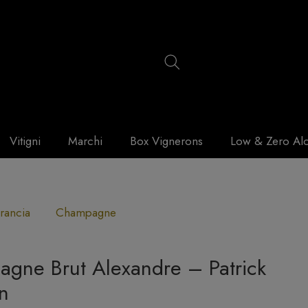
Vitigni
Marchi
Box Vignerons
Low & Zero Al
rancia
Champagne
gne Brut Alexandre – Patrick
n