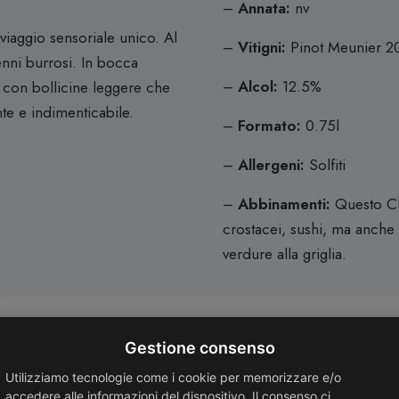
–
Annata:
nv
iaggio sensoriale unico. Al
–
Vitigni:
Pinot Meunier 2
enni burrosi. In bocca
–
Alcol:
12.5%
 con bollicine leggere che
te e indimenticabile.
–
Formato:
0.75l
–
Allergeni:
Solfiti
–
Abbinamenti:
Questo Ch
crostacei, sushi, ma anche 
verdure alla griglia.
Gestione consenso
Utilizziamo tecnologie come i cookie per memorizzare e/o
accedere alle informazioni del dispositivo. Il consenso ci