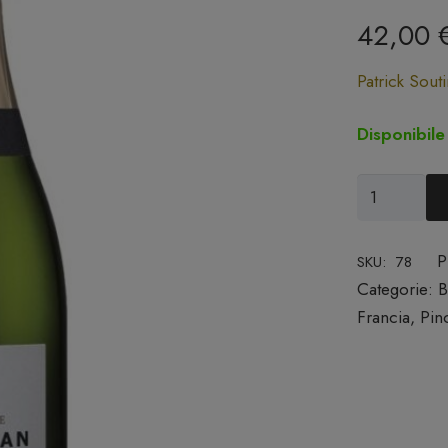
42,00
Patrick Souti
Disponibile
Champagne
Brut
Alexandre
P
SKU:
78
-
Categorie:
B
Patrick
Francia
,
Pin
Soutiran
quantità