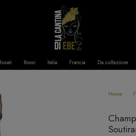
Rosati
Rossi
Italia
Francia
Da collezione
Home
F
Champa
Soutira