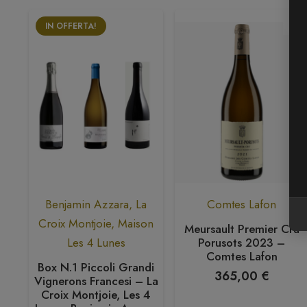
IN OFFERTA!
Benjamin Azzara
,
La
Comtes Lafon
Croix Montjoie
,
Maison
019
Meursault Premier Cru
er
Porusots 2023 –
Les 4 Lunes
Comtes Lafon
Box N.1 Piccoli Grandi
365,00
€
Vignerons Francesi – La
Croix Montjoie, Les 4