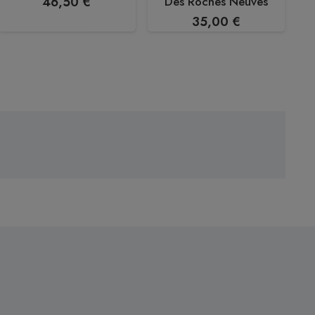
Des Roches Neuves
46,50
€
35,00
€