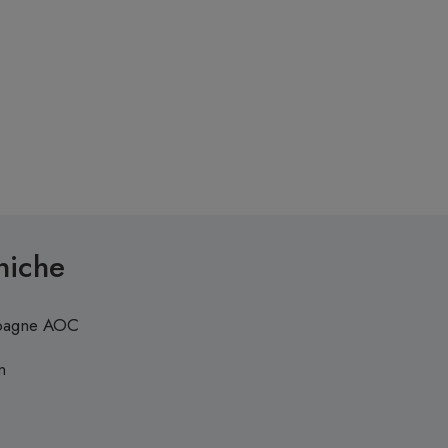
niche
agne AOC
n